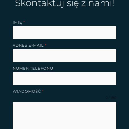
Skontaktuj się z nami!
IMIĘ
*
ADRES E-MAIL
*
NUMER TELEFONU
WIADOMOŚĆ
*
0 / 180