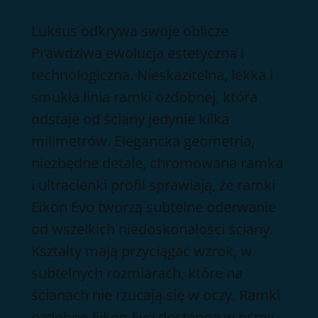
Przejdź
Luksus odkrywa swoje oblicze
do
Prawdziwa ewolucja estetyczna i
treści
technologiczna. Nieskazitelna, lekka i
smukła linia ramki ozdobnej, która
odstaje od ściany jedynie kilka
milimetrów. Elegancka geometria,
niezbędne detale, chromowana ramka
i ultracienki profil sprawiają, że ramki
Eikon Evo tworzą subtelne oderwanie
od wszelkich niedoskonałości ściany.
Kształty mają przyciągać wzrok, w
subtelnych rozmiarach, które na
ścianach nie rzucają się w oczy. Ramki
ozdobne Eikon Evo dostępne w ośmiu