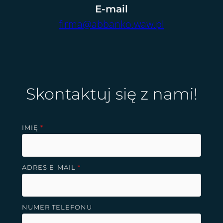
E-mail
firma@abbanko.waw.pl
Skontaktuj się z nami!
IMIĘ
*
ADRES E-MAIL
*
NUMER TELEFONU