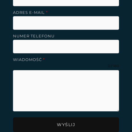
ADRES E-MAIL
*
NUMER TELEFONU
WIADOMOŚĆ
*
0 / 180
WYŚLIJ