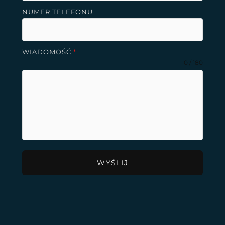
NUMER TELEFONU
WIADOMOŚĆ
*
0 / 180
WYŚLIJ